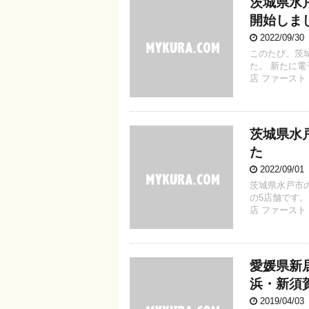
茨城県水
開始しま
2022/09/3
このたび、茨
た。 新たに
店 ファースト
茨城県水
た
2022/09/0
茨城県水戸市
の5店舗です
店 ファースト
愛媛県新
浜・新須
2019/04/0