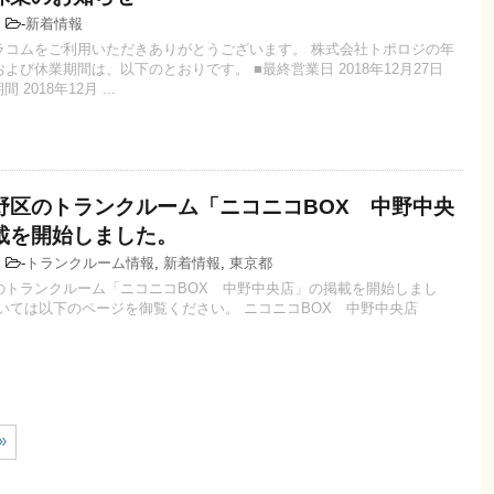
3
-
新着情報
ラコムをご利用いただきありがとうございます。 株式会社トポロジの年
よび休業期間は、以下のとおりです。 ■最終営業日 2018年12月27日
 2018年12月 ...
野区のトランクルーム「ニコニコBOX 中野中央
載を開始しました。
1
-
トランクルーム情報
,
新着情報
,
東京都
のトランクルーム「ニコニコBOX 中野中央店」の掲載を開始しまし
いては以下のページを御覧ください。 ニコニコBOX 中野中央店
»