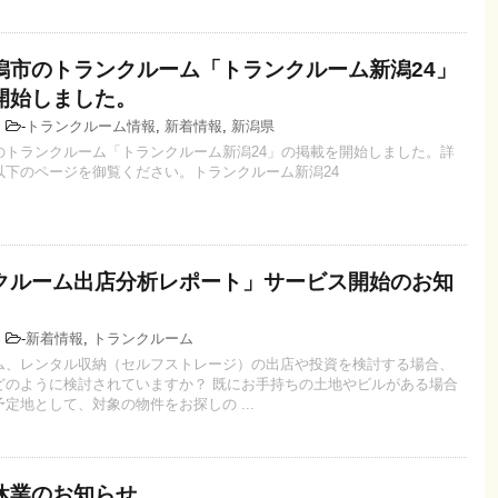
潟市のトランクルーム「トランクルーム新潟24」
開始しました。
8
-
トランクルーム情報
,
新着情報
,
新潟県
のトランクルーム「トランクルーム新潟24」の掲載を開始しました。詳
以下のページを御覧ください。トランクルーム新潟24
クルーム出店分析レポート」サービス開始のお知
7
-
新着情報
,
トランクルーム
ム、レンタル収納（セルフストレージ）の出店や投資を検討する場合、
どのように検討されていますか？ 既にお手持ちの土地やビルがある場合
定地として、対象の物件をお探しの ...
休業のお知らせ