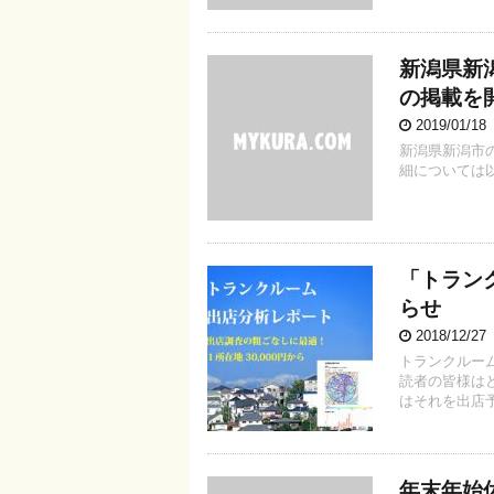
新潟県新
の掲載を
2019/01/1
新潟県新潟市
細については
「トラン
らせ
2018/12/2
トランクルー
読者の皆様は
はそれを出店予
年末年始