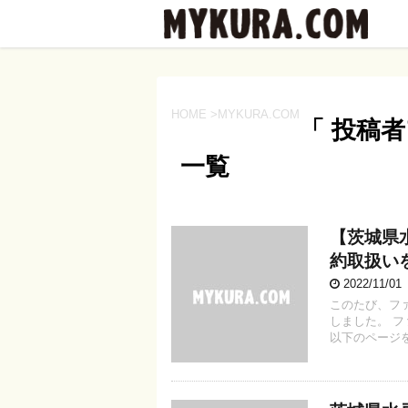
HOME
>
MYKURA.COM
「 投稿者
一覧
【茨城県
約取扱い
2022/11/0
このたび、フ
しました。 
以下のページを