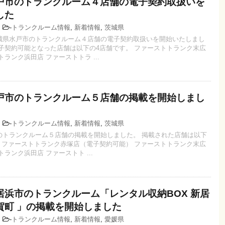
戸市のトランクルーム４店舗の電子契約取扱いを
した
0
-
トランクルーム情報
,
新着情報
,
茨城県
城県水戸市のトランクルーム４店舗の電子契約取扱いを開始いたしまし
電子契約可能となった店舗は以下の4店舗です。 ファーストトランク末広
トランク浜田店 ファーストトラ ...
戸市のトランクルーム５店舗の掲載を開始しまし
1
-
トランクルーム情報
,
新着情報
,
茨城県
のトランクルーム５店舗の掲載を開始しました。 掲載された店舗は以下
。 ファーストトランク赤塚店（電子契約可能） ファーストトランク末広
トランク浜田店 ファーストト ...
居浜市のトランクルーム「レンタル収納BOX 新居
賀町 」の掲載を開始しました
3
-
トランクルーム情報
,
新着情報
,
愛媛県