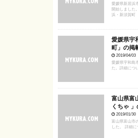
愛媛県新居浜市
開始しました
浜・新須賀町
愛媛県宇
町」の掲
2019/04/0
愛媛県宇和島
た。詳細につ
富山県富
くちゃ 
2019/01/3
富山県富山市
した。 詳細