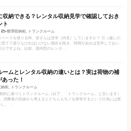
に収納できる？レンタル収納見学で確認しておき
ント
1
-
整理収納術
,
トランクルーム
スペースを借りる時、皆さんは見学（内見）していますか？ 引っ越しの
に慌てて借りなければいけない場合を除き、時間があれば見学しておい
心ですよね。以前、屋内型のレンタ ...
ルームとレンタル収納の違いとは？実は荷物の補
があった！
収納術
,
トランクルーム
契約に基づくトランクルーム（以下、「トランクルーム」と言います）
、消費者の目線から考えるとどちらもモノを保管するという行為には変
、 ...