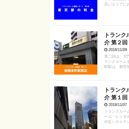
高いエリアにお
トランク
介 第２回
2018/11/0
第二回は、大
ランクルーム
町駅は、都営地
トランク
介 第１回
2018/11/0
トランクルー
ーム・レンタ
付近）のトラン