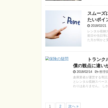
スムーズ
たいポイ
2018/02/2
レンタル収納
前日や当日等
た方が何かと安
トランク
償の観点に違い
2018/02/14
-
整理
倉庫業者が運営する寄託
とレンタル収納スペース
わりはありません。 しかし
1
2
次へ »