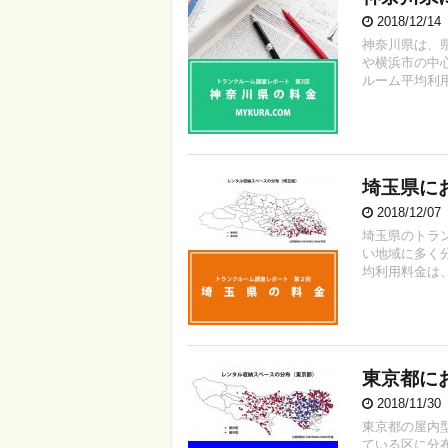
2018/12/1
神奈川県は、
や横浜市の中
ルーム平均利用料
埼玉県に
2018/12/0
埼玉県のトラ
い地域に多く
均利用料金は、1
東京都に
2018/11/3
東京都の屋内
ている区に分