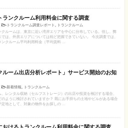
トランクルーム利用料金に関する調査
2
-
トランクルーム調査レポート
,
トランクルーム
ンクルームは、東京に近い湾岸エリアを中心に分布している。但し、弊
スでは、外房エリアについては殆ど把握できていない。 今次調査では、
ンクルーム平均利用料金（平均賃料 ...
クルーム出店分析レポート」サービス開始のお知
7
-
新着情報
,
トランクルーム
ム、レンタル収納（セルフストレージ）の出店や投資を検討する場合、
どのように検討されていますか？ 既にお手持ちの土地やビルがある場合
定地として、対象の物件をお探しの ...
におけるトランクルーム利用料金に関する調査