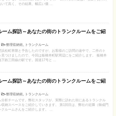
いて高く、その結果、幅広い価 ...
ルーム探訪～あなたの街のトランクルームをご紹
9
-
整理収納術
,
トランクルーム
門浜松町界隈と予告したのですが、お客様のご訪問の途中で、二件のト
を見つけましたので、今回は板橋本町駅周辺にをご紹介します。 板橋本
下鉄三田線の駅です。国道17号と ...
ルーム探訪～あなたの街のトランクルームをご紹
7
-
整理収納術
,
トランクルーム
ム分析チームです。弊社スタッフが、実際に訪れた街にあるトランクル
ル収納スペースをご紹介していきます。 第1回目は、弊社の近隣（御成門
クルームさんをご紹介します。 ...