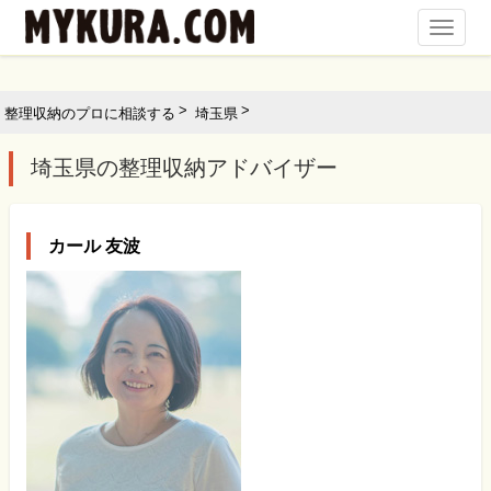
Toggl
Navig
整理収納のプロに相談する
埼玉県
埼玉県の整理収納アドバイザー
カール 友波