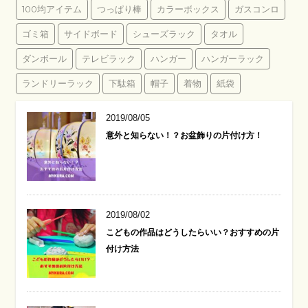
100均アイテム
つっぱり棒
カラーボックス
ガスコンロ
ゴミ箱
サイドボード
シューズラック
タオル
ダンボール
テレビラック
ハンガー
ハンガーラック
ランドリーラック
下駄箱
帽子
着物
紙袋
2019/08/05
意外と知らない！？お盆飾りの片付け方！
2019/08/02
こどもの作品はどうしたらいい？おすすめの片
付け方法