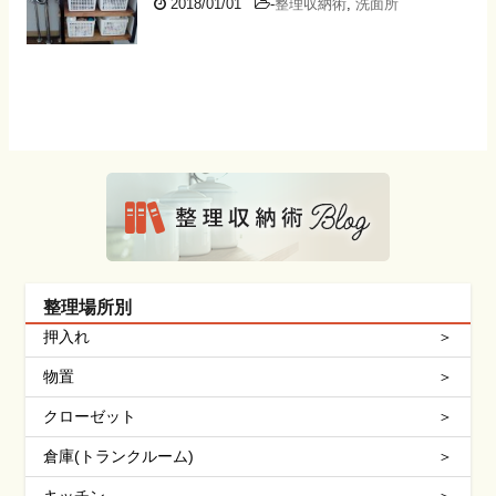
2018/01/01
-
整理収納術
,
洗面所
整理場所別
押入れ
物置
クローゼット
倉庫(トランクルーム)
キッチン