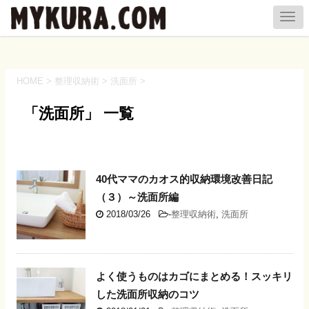
HOME
>
整理収納術
>
洗面所
>
「洗面所」 一覧
40代ママのカオス的収納環境改善日記
（３）～洗面所編
2018/03/26
-
整理収納術
,
洗面所
よく使うものはカゴにまとめる！スッキリ
した洗面所収納のコツ