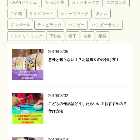
100均アイテム
つっぱり棒
カラーボックス
ガスコンロ
ゴミ箱
サイドボード
シューズラック
タオル
ダンボール
テレビラック
ハンガー
ハンガーラック
ランドリーラック
下駄箱
帽子
着物
紙袋
2019/08/05
意外と知らない！？お盆飾りの片付け方！
2019/08/02
こどもの作品はどうしたらいい？おすすめの片
付け方法
2019/06/14