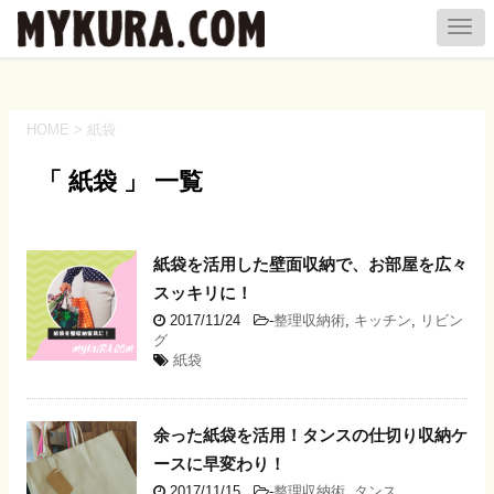
HOME
>
紙袋
「 紙袋 」 一覧
紙袋を活用した壁面収納で、お部屋を広々
スッキリに！
2017/11/24
-
整理収納術
,
キッチン
,
リビン
グ
紙袋
余った紙袋を活用！タンスの仕切り収納ケ
ースに早変わり！
2017/11/15
-
整理収納術
,
タンス