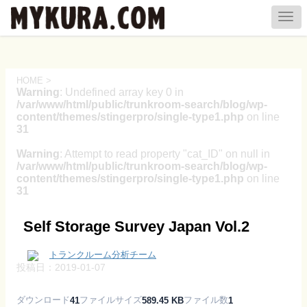
HOME
>
Warning
: Undefined array key 0 in
/var/www/html/public/trunkroom-search/blog/wp-
content/themes/stingerpro/single-type1.php
on line
31
Warning
: Attempt to read property "cat_ID" on null in
/var/www/html/public/trunkroom-search/blog/wp-
content/themes/stingerpro/single-type1.php
on line
31
Self Storage Survey Japan Vol.2
トランクルーム分析チーム
投稿日：
2019-01-07
ダウンロード
ファイルサイズ
ファイル数
41
589.45 KB
1