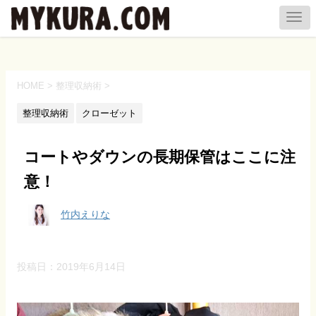
HOME
>
整理収納術
>
整理収納術
クローゼット
コートやダウンの長期保管はここに注
意！
竹内えりな
投稿日：
2019年6月14日