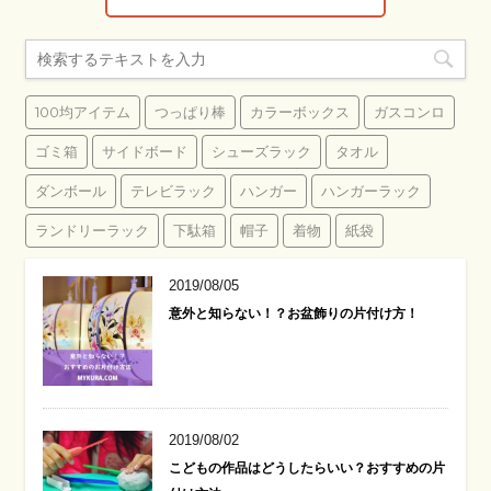
100均アイテム
つっぱり棒
カラーボックス
ガスコンロ
ゴミ箱
サイドボード
シューズラック
タオル
ダンボール
テレビラック
ハンガー
ハンガーラック
ランドリーラック
下駄箱
帽子
着物
紙袋
2019/08/05
意外と知らない！？お盆飾りの片付け方！
2019/08/02
こどもの作品はどうしたらいい？おすすめの片