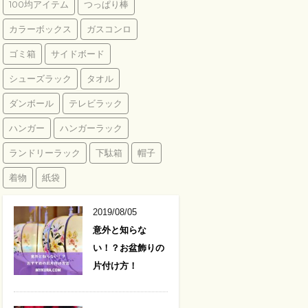
100均アイテム
つっぱり棒
カラーボックス
ガスコンロ
ゴミ箱
サイドボード
シューズラック
タオル
ダンボール
テレビラック
ハンガー
ハンガーラック
ランドリーラック
下駄箱
帽子
着物
紙袋
2019/08/05
意外と知らな
い！？お盆飾りの
片付け方！