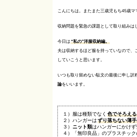
こんにちは。またまた三歳児もち45歳マ
収納問題を緊急の課題として取り組みは
今日は
“私の”洋服収納編。
夫は収納するほど服を持っていなので、
していこうと思います。
いつも取り留めない駄文の最後に申し訳
論
をいいます。
１）服は種類でなく
色でそろえる
２）ハンガーは
ずり落ちない薄手
３）
ニット類
はハンガーにかけず
４）「無印良品」のプラスチック