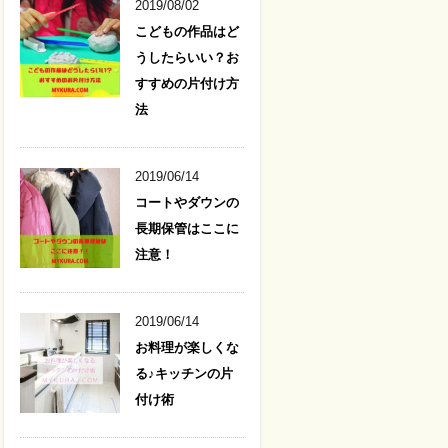
2019/08/02
こどもの作品はど
うしたらいい？お
すすめの片付け方
法
2019/06/14
コートやダウンの
長期保管はここに
注意！
2019/06/14
お料理が楽しくな
る♪キッチンの片
付け術