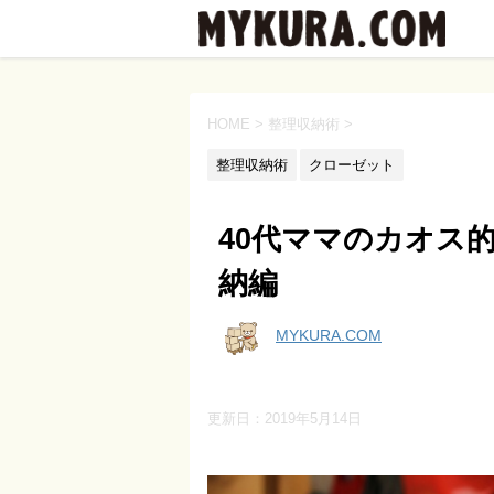
HOME
>
整理収納術
>
整理収納術
クローゼット
40代ママのカオス
納編
MYKURA.COM
更新日：
2019年5月14日